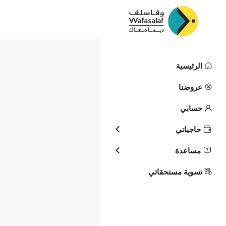
الرئيسية
مراسلتنا 📜
عروضنا
حسابي
حاجياتي
s écrire form
مساعدة
Loi CNDP
تسوية مستحقاتي
الطابع الشخصي تحت عدد /2014