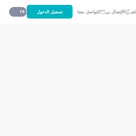
تسجيل الدخول
لف
الإتصال بي
للتواصل معنا
AR
FR
الشخصية التي تخصكم. وترخص هذه المعالجة من طرف اللجنة الوطنية لمراقبة المعطيات ذات 
من الإثنين إلى الجمعة من 8h30 إلى 
17h30