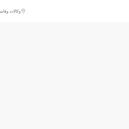
وكالات وفاس
Nou
طبقا للقانون رقم 08-09، تمتلكون حق الولوج والتصحيح والتعرض على معالجة معطياتكم 
A-GC-206.