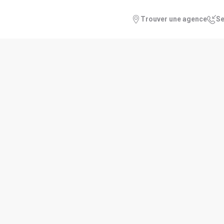
Trouver une agence
Se
on crédit en ligne 💰
if